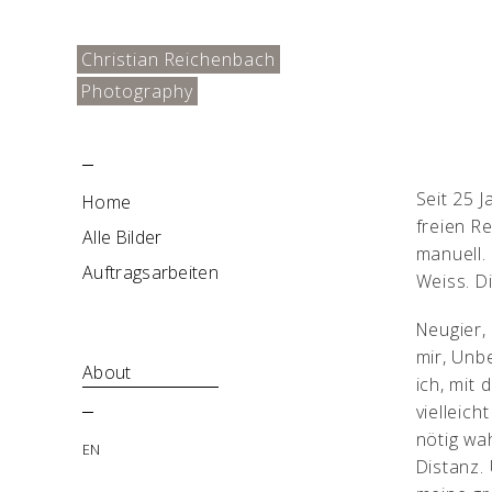
Christian Reichenbach
Photography
Seit 25 
Home
freien R
Alle Bilder
manuell.
Auftragsarbeiten
Weiss. Di
Neugier,
mir, Unb
About
ich, mit
vielleic
nötig wa
EN
Distanz.