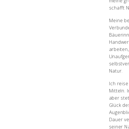
meine gr
schafft 
Meine b
Verbunde
Bäuerinn
Handwerk
arbeiten
Unaufger
selbstve
Natur.
Ich reis
Mitteln.
aber ste
Glück de
Augenbli
Dauer ver
seiner N