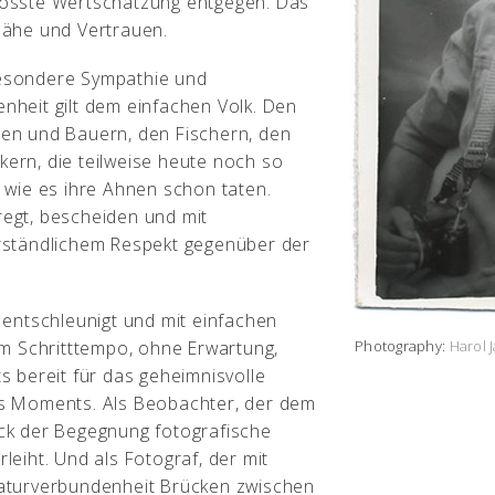
össte Wertschätzung entgegen. Das
Nähe und Vertrauen.
esondere Sympathie und
nheit gilt dem einfachen Volk. Den
en und Bauern, den Fischern, den
ern, die teilweise heute noch so
, wie es ihre Ahnen schon taten.
egt, bescheiden und mit
rständlichem Respekt gegenüber der
e entschleunigt und mit einfachen
Photography:
Harol 
 Im Schritttempo, ohne Erwartung,
ts bereit für das geheimnisvolle
s Moments. Als Beobachter, der dem
ck der Begegnung fotografische
leiht. Und als Fotograf, der mit
aturverbundenheit Brücken zwischen