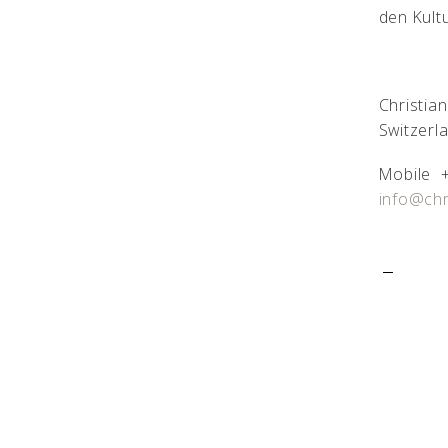
den Kult
Christia
Switzerl
Mobile +
info@chr