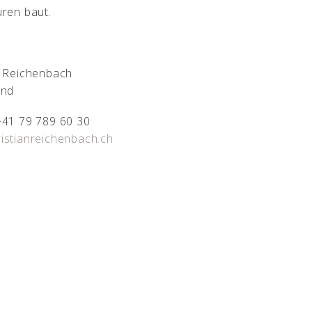
uren baut.
n Reichenbach
and
41 79 789 60 30
istianreichenbach.ch