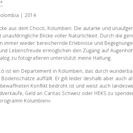
o»
Colombia | 2014
icke aus dem Chocó, Kolumbien. Die autarke und unaufger
t unaufdringliche Blicke voller Natürlichkeit. Durch die 
n immer wieder bereichernde Erlebnisse und Begegnungen. 
und Lebensfreude ermöglichen den Zugang auf Augenhöhe
alog zu fotografieren unterstützt meine Haltung.
ó ist ein Departement in Kolumbien, das durch wunderb
e Bodenschätze auffällt. Er gilt leider deshalb aber auch 
 bewaffneten Konflikt bedroht ist und weist auch landeswe
ldverkäufe, Geld an Caritas Schweiz oder HEKS zu spenden
programm Kolumbien».