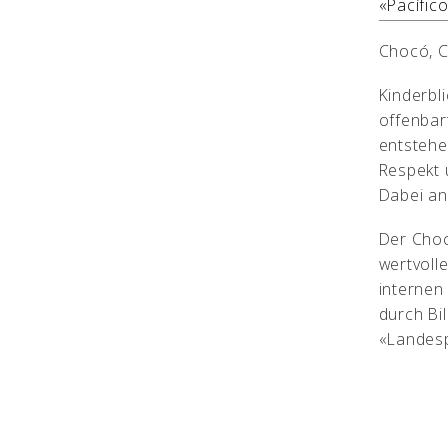
«Pacífic
Chocó, 
Kinderbl
offenbar
entstehe
Respekt 
Dabei an
Der Choc
wertvoll
internen
durch Bi
«Landes