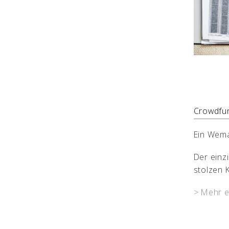
Crowdfun
Ein Wema
Der einz
stolzen 
> Mehr e